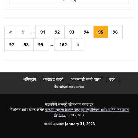
...
«
1
91
92
93
94
95
96
...
97
98
99
162
»
अभिप्राय
वेबसाइट धोरणे
आमच्याशी संपर्क साधा
मदत
वेब माहिती व्यवस्थापक
मालकीची सामग्री लोकभवन महाराष्ट्र
विकसित आणि होस्ट केलेले
राष्ट्रीय सूचना विज्ञान केंद्र
,
इलेक्ट्रॉनिक्स आणि माहिती तंत्रज्ञान
मंत्रालय
, भारत सरकार
शेवटचे अद्यावत:
January 31, 2023