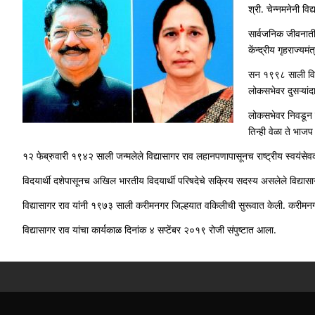
श्री. चेन्नमनेनी व
सार्वजनिक जीवनातील
केंन्द्रीय गृहराज्यमं
सन १९९८ साली विद्य
लोकसभेवर दुसऱ्‍यांद
लोकसभेवर निवडून ज
तिन्ही वेळा ते भाज
१२ फेब्रुवारी १९४२ साली जन्मलेले विद्यासागर राव लहानपणापासूनच राष्ट्रीय स्वयंसेवक स
विदयार्थी दशेपासूनच अखिल भारतीय विदयार्थी परिषदेचे सक्रिय सदस्य असलेले विद्यासागर र
विद्यासागर राव यांनी १९७३ साली करीमनगर जिल्हयात वकिलीची सुरूवात केली. करीमनगर य
विद्यासागर राव यांचा कार्यकाळ दिनांक ४ सप्टेंबर २०१९ रोजी संपुष्टात आला.