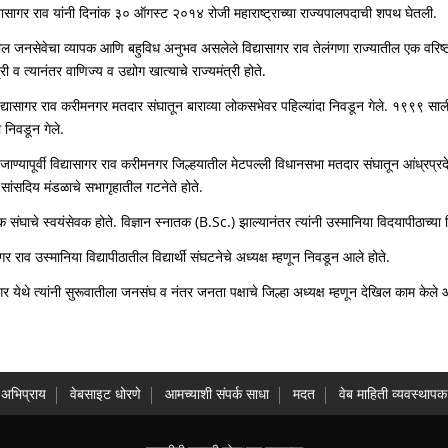
िद्यासागर राव यांनी दिनांक ३० ऑगस्ट २०१४ रोजी महाराष्ट्राच्या राज्यपालपदाची शपथ घेतली.
 जनसेवेचा व्यापक आणि बहुविध अनुभव असलेले विद्यासागर राव तेलंगणा राज्यातील एक वरिष्ठ भा
त्री व त्यानंतर वाणिज्य व उद्योग खात्याचे राज्यमंत्री होते.
ासागर राव करीमनगर मतदार संघातून बाराव्या लोकसभेवर पहिल्यांदा निवडून गेले. १९९९ साली त्
ा निवडून गेले.
ाण्यापूर्वी विद्यासागर राव करीमनगर जिल्हयातील मेटपल्ली विधानसभा मतदार संघातून आंध्
प सांसदिय मंडळाचे सभागृहातील गटनेते होते.
ंघाचे स्वयंसेवक होते. विज्ञान स्नातक (B.Sc.) झाल्यानंतर त्यांनी उस्मानिया विदयापीठाच्या व
ाव उस्मानिया विद्यापीठातील विद्यार्थी संघटनेचे अध्यक्ष म्हणून निवडून आले होते.
ेथे त्यांनी सुरूवातीला जनसंघ व नंतर जनता पक्षाचे जिल्हा अध्यक्ष म्हणून देखिल काम केले 
अभिप्राय
वेबसाइट धोरणे
आमच्याशी संपर्क साधा
मदत
वेब माहिती व्यवस्थापक