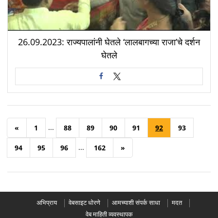
26.09.2023: राज्यपालांनी घेतले ‘लालबागच्या राजा’चे दर्शन
घेतले
...
«
1
88
89
90
91
92
93
...
94
95
96
162
»
अभिप्राय
वेबसाइट धोरणे
आमच्याशी संपर्क साधा
मदत
वेब माहिती व्यवस्थापक