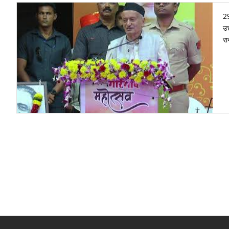
29
उत
रा