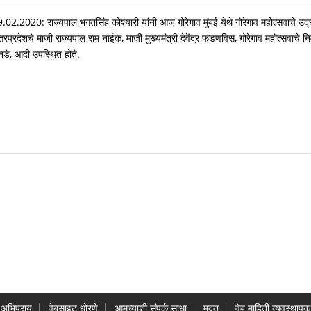
.02.2020: राज्यपाल भगतसिंह कोश्यारी यांनी आज गोरेगाव मुंबई येथे गोरेगाव महोत्सवाचे उद
्तरप्रदेशचे माजी राज्यपाल राम नाईक, माजी मुख्यमंत्री देवेंद्र फडणविस, गोरेगाव महोत्सवाचे निम
नडे, आदी उपस्थित होते.
अभिप्राय
वेबसाइट धोरणे
आमच्याशी संपर्क साधा
मदत
वेब माहिती व्यवस्थापक