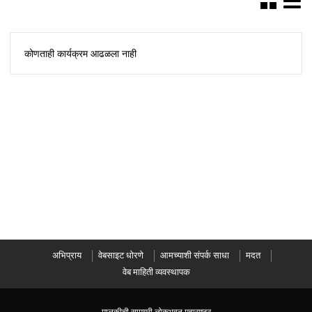
कोणताही कार्यक्रम आढळला नाही
अभिप्राय
वेबसाइट धोरणे
आमच्याशी संपर्क साधा
मदत
वेब माहिती व्यवस्थापक
मालकीची सामग्री लोकभवन महाराष्ट्र