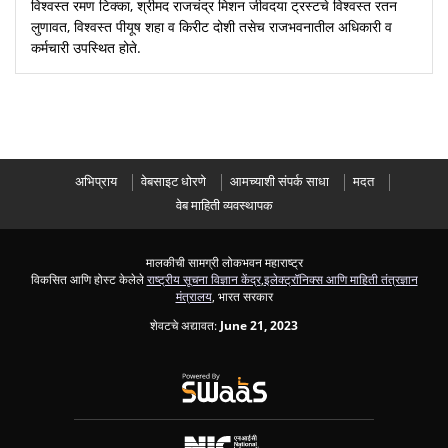
विश्वस्त रमण टिक्का, श्रीमद राजचंद्र मिशन जीवदया ट्रस्टचे विश्वस्त रतन
लुणावत, विश्वस्त पीयूष शहा व किरीट दोशी तसेच राजभवनातील अधिकारी व
कर्मचारी उपस्थित होते.
अभिप्राय
वेबसाइट धोरणे
आमच्याशी संपर्क साधा
मदत
वेब माहिती व्यवस्थापक
मालकीची सामग्री लोकभवन महाराष्ट्र
विकसित आणि होस्ट केलेले
राष्ट्रीय सूचना विज्ञान केंद्र
,
इलेक्ट्रॉनिक्स आणि माहिती तंत्रज्ञान
मंत्रालय
, भारत सरकार
शेवटचे अद्यावत:
June 21, 2023