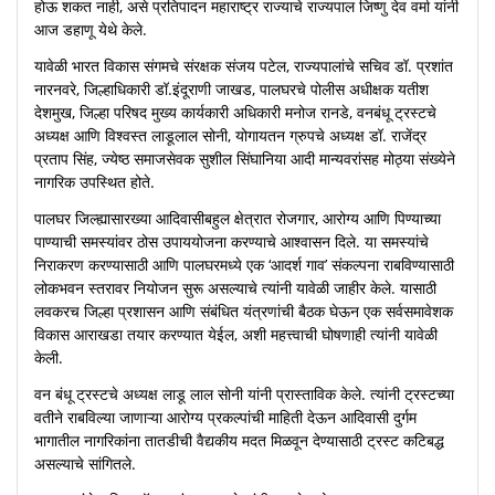
होऊ शकत नाही, असे प्रतिपादन महाराष्ट्र राज्याचे राज्यपाल जिष्णु देव वर्मा यांनी
आज डहाणू येथे केले.
यावेळी भारत विकास संगमचे संरक्षक संजय पटेल, राज्यपालांचे सचिव डॉ. प्रशांत
नारनवरे, जिल्हाधिकारी डॉ.इंदूराणी जाखड, पालघरचे पोलीस अधीक्षक यतीश
देशमुख, जिल्हा परिषद मुख्य कार्यकारी अधिकारी मनोज रानडे, वनबंधू ट्रस्टचे
अध्यक्ष आणि विश्वस्त लाडूलाल सोनी, योगायतन ग्रुपचे अध्यक्ष डॉ. राजेंद्र
प्रताप सिंह, ज्येष्ठ समाजसेवक सुशील सिंघानिया आदी मान्यवरांसह मोठ्या संख्येने
नागरिक उपस्थित होते.
पालघर जिल्ह्यासारख्या आदिवासीबहुल क्षेत्रात रोजगार, आरोग्य आणि पिण्याच्या
पाण्याची समस्यांवर ठोस उपाययोजना करण्याचे आश्वासन दिले. या समस्यांचे
निराकरण करण्यासाठी आणि पालघरमध्ये एक ‘आदर्श गाव’ संकल्पना राबविण्यासाठी
लोकभवन स्तरावर नियोजन सुरू असल्याचे त्यांनी यावेळी जाहीर केले. यासाठी
लवकरच जिल्हा प्रशासन आणि संबंधित यंत्रणांची बैठक घेऊन एक सर्वसमावेशक
विकास आराखडा तयार करण्यात येईल, अशी महत्त्वाची घोषणाही त्यांनी यावेळी
केली.
वन बंधू ट्रस्टचे अध्यक्ष लाडू लाल सोनी यांनी प्रास्ताविक केले. त्यांनी ट्रस्टच्या
वतीने राबविल्या जाणाऱ्या आरोग्य प्रकल्पांची माहिती देऊन आदिवासी दुर्गम
भागातील नागरिकांना तातडीची वैद्यकीय मदत मिळवून देण्यासाठी ट्रस्ट कटिबद्ध
असल्याचे सांगितले.