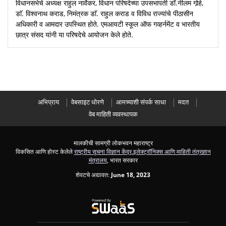
विधानसभेचे अध्यक्ष राहुल नार्वेकर, विधान परिषदेच्या उपसभापती डॉ.नीलम गोर्‍हे,
डाॅ. विश्वनाथ कराड, निमंत्रक डाॅ. राहुल कराड व विविध राज्यांचे पीठासीन
अधिकारी व आमदार उपस्थित होते. एमआयटी स्कूल ऑफ गव्हर्नमेंट व भारतीय
छात्र संसद यांनी या परिषदेचे आयोजन केले होते.
अभिप्राय
वेबसाइट धोरणे
आमच्याशी संपर्क साधा
मदत
वेब माहिती व्यवस्थापक
मालकीची सामग्री लोकभवन महाराष्ट्र
विकसित आणि होस्ट केलेले
राष्ट्रीय सूचना विज्ञान केंद्र
,
इलेक्ट्रॉनिक्स आणि माहिती तंत्रज्ञान
मंत्रालय
, भारत सरकार
शेवटचे अद्यावत:
June 18, 2023