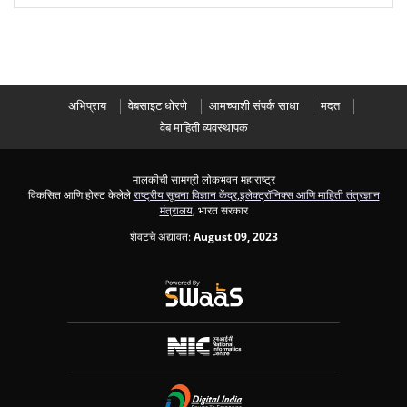
अभिप्राय
वेबसाइट धोरणे
आमच्याशी संपर्क साधा
मदत
वेब माहिती व्यवस्थापक
मालकीची सामग्री लोकभवन महाराष्ट्र
विकसित आणि होस्ट केलेले
राष्ट्रीय सूचना विज्ञान केंद्र
,
इलेक्ट्रॉनिक्स आणि माहिती तंत्रज्ञान
मंत्रालय
, भारत सरकार
शेवटचे अद्यावत:
August 09, 2023