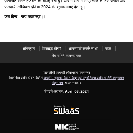
एक्सपोर्ट ऑर्गनाइजेशन को बधाई देता हूं। और मैं आप में से प्रत्येक को इस सफल और
फलदायी लॉजिक्स इंडिया 2024 की शुभकामनाएं देता हूं।
जय हिन्द। जय महाराष्ट्र।।
अभिप्राय
वेबसाइट धोरणे
आमच्याशी संपर्क साधा
मदत
वेब माहिती व्यवस्थापक
मालकीची सामग्री लोकभवन महाराष्ट्र
विकसित आणि होस्ट केलेले
राष्ट्रीय सूचना विज्ञान केंद्र
,
इलेक्ट्रॉनिक्स आणि माहिती तंत्रज्ञान
मंत्रालय
, भारत सरकार
शेवटचे अद्यावत:
April 08, 2024