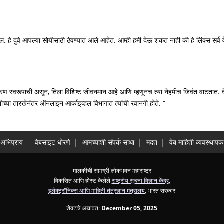
ल. हे दुवे आपल्या सोयीसाठी ठेवण्यात आले आहेत. आम्ही हमी देऊ शकत नाही की हे लिंक्स सर्
धारण स्वरूपाची असून, तिला विशिष्ट जीवनमान आहे आणि म्हणूनच त्या नेहमीच जिवंत वाटतात. वे
्तीच्या तारखेनंतर ऑनलाइन आर्काइव्हल विभागात त्यांची रवानगी होते. “
अभिप्राय
वेबसाइट धोरणे
आमच्याशी संपर्क साधा
मदत
वेब माहिती व्यवस्थापक
मालकीची सामग्री लोकभवन महाराष्ट्र
विकसित आणि होस्ट केलेले
राष्ट्रीय सूचना विज्ञान केंद्र
,
इलेक्ट्रॉनिक्स आणि माहिती तंत्रज्ञान मंत्रालय
, भारत सरकार
शेवटचे अद्यावत:
December 05, 2025