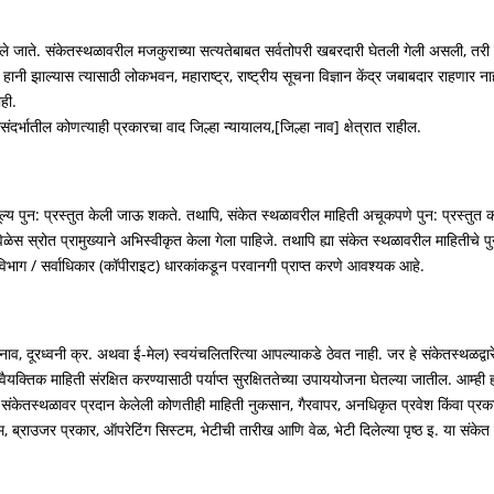
केले जाते. संकेतस्थळावरील मजकुराच्या सत्यतेबाबत सर्वतोपरी खबरदारी घेतली गेली असली, तरी
ी झाल्यास त्यासाठी लोकभवन, महाराष्ट्र, राष्ट्रीय सूचना विज्ञान केंद्र जबाबदार राहणार ना
ाही.
्भातील कोणत्याही प्रकारचा वाद जिल्हा न्यायालय,[जिल्हा नाव] क्षेत्रात राहील.
ूल्य पुन: प्रस्तुत केली जाऊ शकते. तथापि, संकेत स्थळावरील माहिती अचूकपणे पुन: प्रस्तुत
ळेस स्रोत प्रामुख्याने अभिस्वीकृत केला गेला पाहिजे. तथापि ह्या संकेत स्थळावरील माहितीचे पु
 विभाग / सर्वाधिकार (कॉपीराइट) धारकांकडून परवानगी प्राप्त करणे आवश्यक आहे.
ाव, दूरध्वनी क्र. अथवा ई-मेल) स्वयंचलितरित्या आपल्याकडे ठेवत नाही. जर हे संकेतस्थळद्वा
वैयक्तिक माहिती संरक्षित करण्यासाठी पर्याप्त सुरक्षिततेच्या उपाययोजना घेतल्या जातील. आम्ह
 संकेतस्थळावर प्रदान केलेली कोणतीही माहिती नुकसान, गैरवापर, अनधिकृत प्रवेश किंवा प्रकट
म, ब्राउजर प्रकार, ऑपरेटिंग सिस्टम, भेटीची तारीख आणि वेळ, भेटी दिलेल्या पृष्ठ इ. या संकेत स्