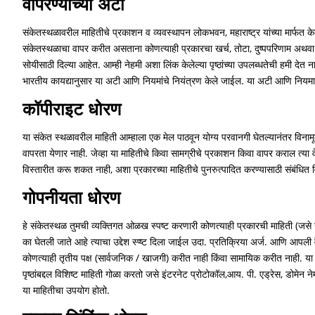
वापरण्याच्या अटी
संकेतस्थळावरील माहितीचे प्रकाशन व व्यवस्थापन लोकभवन, महाराष्ट्र यांच्या मार्फत 
संकेतस्थळाचा वापर करीत असताना कोणत्याही प्रकारचा खर्च, तोटा, दुष्पपरिणाम अथवा हान
सोयीसाठी दिल्या आहेत. आम्ही नेहमी अशा लिंक केलेल्या पृष्ठांच्या उपलब्धतेची हमी देत न
भारतीय कायद्यानुसार या अटी आणि नियमांचे नियंत्रण केले जाईल. या अटी आणि नियमासंदर
कॉपीराइट धोरण
या संकेत स्थळावरील माहिती आम्हाला एक मेल पाठवून योग्य परवानगी घेतल्यानंतर विनाम
वापरता येणार नाही. जेव्हा या माहितीचे किवा सामग्रीचे प्रकाशन किवा वापर कराल त्या वे
विस्तारीत करू शकत नाही, अशा प्रकारच्या माहितीचे पुनरुत्पादित करण्यासाठी संबंधित
गोपनीयता धोरण
हे संकेतस्थळ तुमची व्यक्तिगत ओळख स्पष्ट करणारी कोणत्याही प्रकारची माहिती (जसे न
का घेतली जाते आहे त्याचा उद्देश स्प्ष्ट दिला जाईल उदा. प्रतिक्रिया अर्ज. आणि आपली 
कोणत्याही तृतीय पक्ष (सार्वजनिक / खाजगी) करीत नाही किंवा सामायिक करीत नाही. या
पृष्ठांबद्दल विशिष्ट माहिती गोळा करतो जसे इंटरनेट प्रोटोकॉल,आय. पी. एड्रेस, डोमेन ने
या माहितीचा उपयोग होतो.