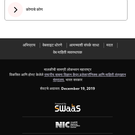
कोणाचे कोण
अभिप्राय
वेबसाइट धोरणे
आमच्याशी संपर्क साधा
मदत
वेब माहिती व्यवस्थापक
मालकीची सामग्री लोकभवन महाराष्ट्र
विकसित आणि होस्ट केलेले
राष्ट्रीय सूचना विज्ञान केंद्र
,
इलेक्ट्रॉनिक्स आणि माहिती तंत्रज्ञान
मंत्रालय
, भारत सरकार
शेवटचे अद्यावत:
December 19, 2019