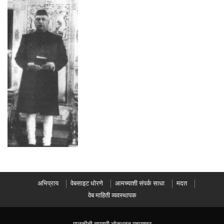
अभिप्राय
वेबसाइट धोरणे
आमच्याशी संपर्क साधा
मदत
वेब माहिती व्यवस्थापक
मालकीची सामग्री लोकभवन महाराष्ट्र