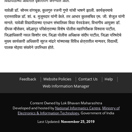
विद्यापीठाच्या आवारात वृक्षारोपण करण्यात आले.
यावेळी डॉ. सोनम वांगचूक, कुलगुरु रजनी गुप्ते यांची भाषणे झाली. कार्यक्रमाचे
प्रास्ताविक डॉ. शां. ब. मुजूमदार यांनी केले. तर आभार कुलसचिव एम. जी. शेजूल यांनी
मानले. यावेळी विद्यापीठाच्या प्रधान संचालिका विद्या येरवडेकर, विभागीय आयुक्त डॉ.
दीपक म्हैसेकर, कोल्हापूर परिक्षेत्राच्या विशेष पोलीस महानिरीक्षक विश्वास पाटील,
जिल्हाधिकारी नवल किशोर राम, जिल्हा पोलीस अधिक्षक संदीप पाटील, जिल्हा परिषदेचे
मुख्य कार्यकारी अधिकारी सूरज मांढरे यांच्यासह विविध क्षेत्रातील मान्यवर, विद्यार्थी,
पालक मोठ्या संख्येने उपस्थित होते.
Feedback
Website Policies
Contact Us
Help
Web Information Manager
Content Owned by Lok Bhavan Maharashtra
Developed and hosted by
National Informatics Centre
,
Ministry of
Electronics & Information Technology
, Government of India
Last Updated:
November 25, 2019