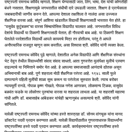
राष्ट्रपती रामनाथ कोविंद म्हणाले, शिक्षण घेण्यासाठी जात,‍ लिंग, भाषा, देश यांची कोणतीही
बंधने नसतात. शिक्षणामुळे जगभरातील संधीची दारे उघडली जातात. शिक्षण हे प्रत्येकाला
जबाबदारीची जाणीव करुन देते. आपल्या देशाला तक्षशिला ते नालंदा असा उज्ज्वल
शैक्षणिक वारसा आहे. संपूर्ण आशिया खंडातील विद्यार्थी शिक्षणासाठी भारतात येत होते. हा
“वसुधैव कुटुंबकम”चा वारसा सिंम्बायोसिस विद्यापीठ चालवत आहे. जगभरातील विविध
देशांचे विद्यार्थी या ठिकाणी शिक्षणासाठी येतात, ही गौरवाची बाब आहे. या ठिकाणी शिक्षण
घेतलेले परदेशातील विद्यार्थी आपले कायमचे मित्र तर होतीलच, परंतु ते आपले
अनौपचारिक राजदूत म्हणून काम करतील, असा विश्वास श्री. कोविंद यांनी व्यक्‍त केला.
राष्ट्रपती रामनाथ कोविंद पुढे म्हणाले, देशातील अनेक विद्यापीठे आणि शैक्षणिक संस्थांना
भेट देवून तेथील विद्यार्थ्यांशी संवाद संवाद साधतो, आता गुणवत्तेत मुलांपेक्षा मुलीचे प्रमाण
वाढल्याचे या निमित्ताने समोर येत आहे. हे आपल्या समाजासाठी आनंदाचे द्योतक असून
अभिमानाची बाब आहे. पुणे शहराला मोठी शैक्षणिक परंपरा आहे. १९४८ साली फुले
दाम्पत्याने पहिली मुलींची शाळा सुरू करून या परंपरेला सुरुवात केली. त्याच बरोबर
न्यायमूर्ती रानडे, गोपाळ कृष्ण गोखले, गोपाळ गणेश आगरकर, लोकमान्य टिळक, वासुदेव
बळवंत फडके या लोकोत्तर पुरुषांचा वारसा या शहराला लाभला आहे. या शहराशी महात्मा
गांधी आणि डॉ. बाबासाहेब आंबेडकर यांचेही ऋणानुबंध असल्याचे श्री. कोविंद यांनी
सांगितले.
यावेळी राष्ट्रपती रामनाथ कोविंद यांच्या हस्ते शास्त्रज्ञ डॉ. सोनम वांगचूक यांना मानद
डॉक्टरेट पदवी प्रदान करण्यात आली. यावेळी विद्यापीठातील गुणवत्ताधारक विद्यार्थ्यांना
राष्ट्रपतींच्या हस्ते पदवी प्रदान करण्यात आली. कार्यक्रमानंतर राष्ट्रपतींच्या हस्ते