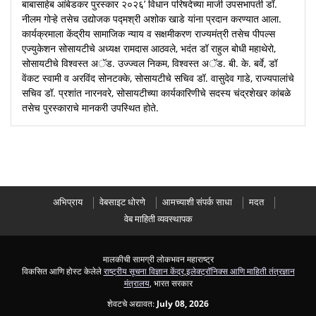
बाबासाहेब आंबेडकर पुरस्कार २०२६’ विधान परिषदेच्या माजी उपसभापती डॉ.
नीलम गोऱ्हे तसेच उद्योजक पद्मश्री अशोक खाडे यांना प्रदान करण्यात आला.
कार्यक्रमाला केंद्रीय सामाजिक न्याय व सक्षमीकरण राज्यमंत्री तसेच पीपल्स
एज्युकेशन सोसायटीचे अध्यक्ष रामदास आठवले, भदंत डॉ राहुल बोधी महाथेरो,
सोसायटीचे विश्वस्त अॅड. उज्ज्वल निकम, विश्वस्त अॅड. बी. के. बर्वे, डॉ
वेंकट स्वामी व अरविंद सोनटक्के, सोसायटीचे सचिव डॉ. वासुदेव गाडे, राज्यपालांचे
सचिव डॉ. प्रशांत नारनवरे, सोसायटीच्या कार्यकारिणीचे सदस्य चंद्रशेखर कांबळे
तसेच पुरस्काराचे मानकरी उपस्थित होते.
अभिप्राय
वेबसाइट धोरणे
आमच्याशी संपर्क साधा
मदत
वेब माहिती व्यवस्थापक
मालकीची सामग्री लोकभवन महाराष्ट्र
विकसित आणि होस्ट केलेले
राष्ट्रीय सूचना विज्ञान केंद्र
,
इलेक्ट्रॉनिक्स आणि माहिती तंत्रज्ञान
मंत्रालय
, भारत सरकार
शेवटचे अद्यावत:
July 08, 2026