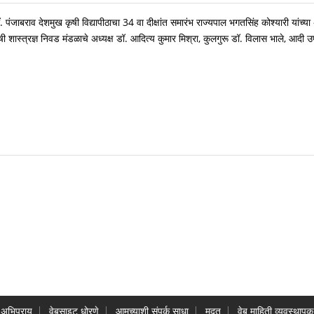
. पंजाबराव देशमुख कृषी विद्यापीठाचा 34 वा दीक्षांत समारंभ राज्यपाल भगतसिंह कोश्यारी यांच्या 
षी शास्त्रज्ञ निवड मंडळाचे अध्यक्ष डॉ. आदित्य कुमार मिश्रा, कुलगुरू डॉ. विलास भाले, आदी उ
अभिप्राय
वेबसाइट धोरणे
आमच्याशी संपर्क साधा
मदत
वेब माहिती व्यवस्थापक