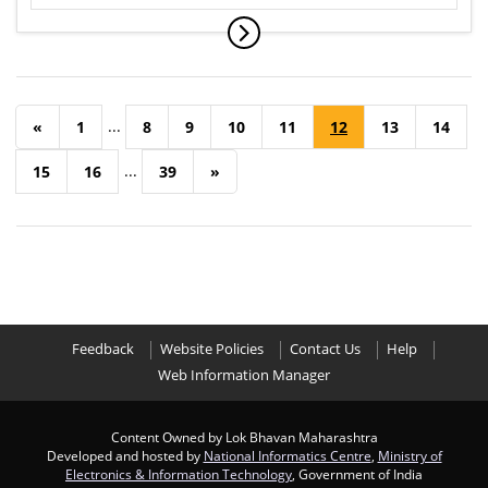
...
«
1
8
9
10
11
12
13
14
...
15
16
39
»
Feedback
Website Policies
Contact Us
Help
Web Information Manager
Content Owned by Lok Bhavan Maharashtra
Developed and hosted by
National Informatics Centre
,
Ministry of
Electronics & Information Technology
, Government of India