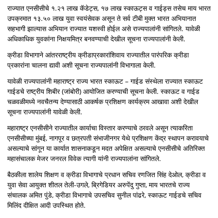
राज्यात एनसीसीचे १.२१ लाख कॅडेट्स, १७ लाख स्काऊट्स व गाईड्स तसेच माय भारत
उपक्रमात १३.५० लाख युवा स्वयंसेवक असून ते सर्व टीबी मुक्त भारत अभियानात
सहभागी झाल्यास अभियान राज्यात यशस्वी होईल असे राज्यपालांनी सांगितले. यावेळी
अधिकाधिक युवकांना निक्षयमित्र बनवण्याची देखील सूचना राज्यपालांनी केली.
क्रीडा विभागाने आंतरराष्ट्रीय क्रीडाप्रकारांशिवाय राज्यातील पारंपरिक क्रीडा
प्रकारांना चालना द्यावी अशी सूचना राज्यपालांनी विभागाला केली.
यावेळी राज्यपालांनी महाराष्ट्र राज्य भारत स्काऊट – गाईड संस्थेला राज्यात स्काऊट
गाईडचे राष्ट्रीय शिबीर (जांबोरी) आयोजित करण्याची सूचना केली. स्काऊट व गाईड
चळवळीमध्ये नवचैतन्य देण्यासाठी आकर्षक प्रशिक्षण कार्यक्रम आखावा अशी देखील
सूचना राज्यपालांनी यावेळी केली.
महाराष्ट्र एनसीसीने राज्यातील कार्याचा विस्तार करण्याचे ठरवले असून त्याकरिता
एनसीसीच्या मुंबई, नागपूर व छत्रपती संभाजीनगर येथे प्रशिक्षण केंद्र स्थापन करावयाचे
असल्याचे सांगून या कार्यात शासनाकडून मदत अपेक्षित असल्याचे एनसीसीचे अतिरिक्त
महासंचालक मेजर जनरल विवेक त्यागी यांनी राज्यपालांना सांगितले.
बैठकीला शालेय शिक्षण व क्रीडा विभागाचे प्रधान सचिव रणजित सिंह देओल, क्रीडा व
युवा सेवा आयुक्त शीतल तेली-उगले, ब्रिगेडियर अरुपेंदु गुप्ता, माय भारतचे राज्य
संचालक अमित पुंडे, क्रीडा विभागाचे उपसचिव सुनील पांढरे, स्काऊट गाईडचे सचिव
मिलिंद दीक्षित आदी उपस्थित होते.